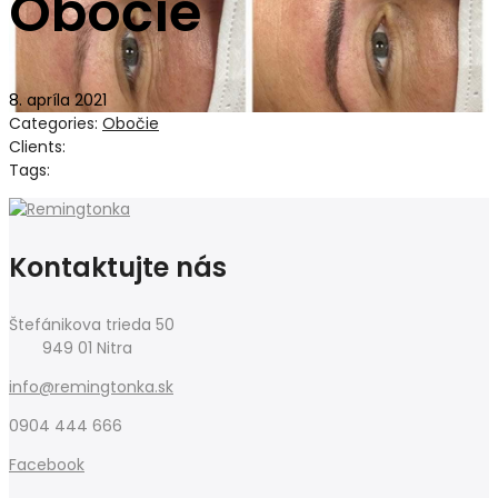
Obočie
8. apríla 2021
Categories:
Obočie
Clients:
Tags:
Kontaktujte nás
Štefánikova trieda 50
949 01 Nitra
info@remingtonka.sk
0904 444 666
Facebook